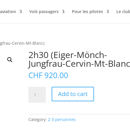
’aviation
Vols passagers
Pour les pilotes
Le clu
gfrau-Cervin-Mt-Blanc)
2h30 (Eiger-Mönch-
Jungfrau-Cervin-Mt-Blanc
CHF
920.00
2h30
Add to cart
(Eiger-
Mönch-
Jungfrau-
Cervin-
Category:
2-3 personnes
Mt-
Blanc)